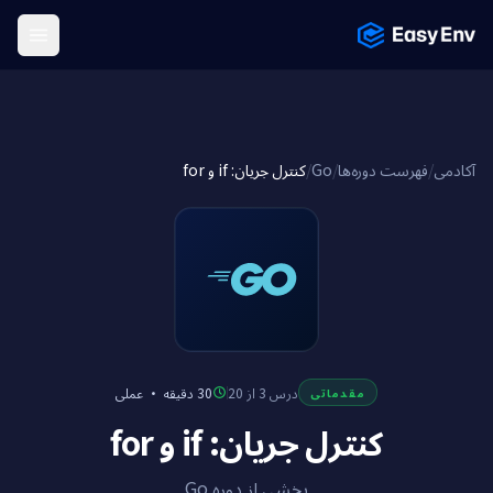
Menu
کنترل جریان: if و for
/
Go
/
فهرست دوره‌ها
/
آکادمی
عملی
·
30 دقیقه
درس 3 از 20
مقدماتی
کنترل جریان: if و for
بخشی از دوره Go