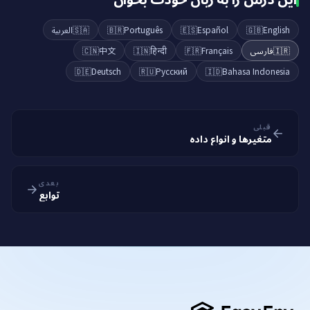
العربية
🇸🇦
🇧🇷
Português
🇪🇸
Español
🇬🇧
English
🇨🇳
中文
🇮🇳
हिन्दी
🇫🇷
Français
فارسی
🇮🇷
🇩🇪
Deutsch
🇷🇺
Русский
🇮🇩
Bahasa Indonesia
قبلی
متغیرها و انواع داده
بعدی
توابع