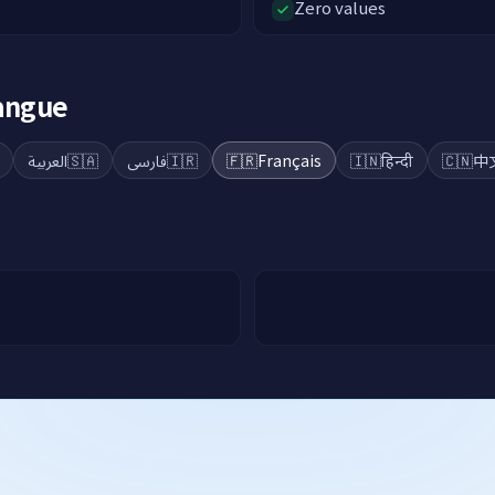
Zero values
langue
العربية
🇸🇦
فارسی
🇮🇷
🇫🇷
Français
🇮🇳
हिन्दी
🇨🇳
中