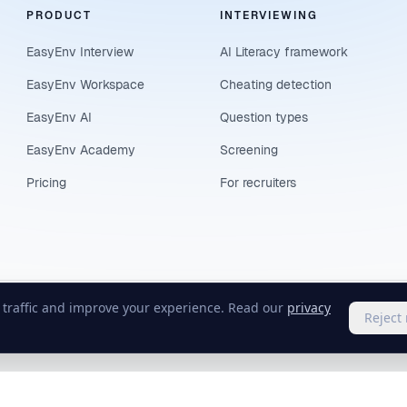
PRODUCT
INTERVIEWING
EasyEnv Interview
AI Literacy framework
EasyEnv Workspace
Cheating detection
EasyEnv AI
Question types
EasyEnv Academy
Screening
Pricing
For recruiters
e traffic and improve your experience. Read our
privacy
Reject