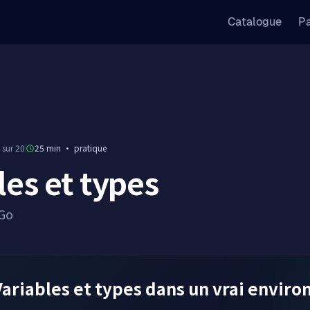
Catalogue
Pa
 sur 20
25 min
·
pratique
les et types
 Go
riables et types dans un vrai envir