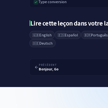
Type conversion
Lire cette leçon dans votre 
🇬🇧
English
🇪🇸
Español
🇧🇷
Português
🇩🇪
Deutsch
PRÉCÉDENT
Bonjour, Go