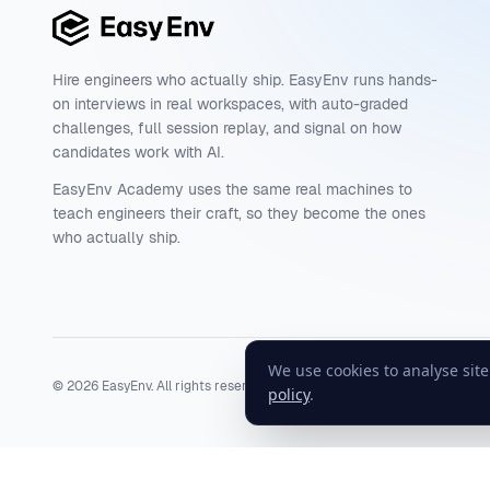
Hire engineers who actually ship. EasyEnv runs hands-
on interviews in real workspaces, with auto-graded
challenges, full session replay, and signal on how
candidates work with AI.
EasyEnv Academy uses the same real machines to
teach engineers their craft, so they become the ones
who actually ship.
We use cookies to analyse sit
©
2026
EasyEnv. All rights reserved.
Terms
·
Privacy
·
Status
policy
.