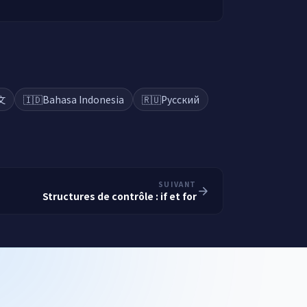
文
🇮🇩
Bahasa Indonesia
🇷🇺
Русский
SUIVANT
Structures de contrôle : if et for