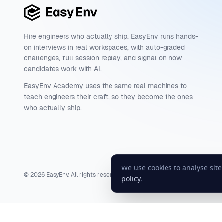
Hire engineers who actually ship. EasyEnv runs hands-
on interviews in real workspaces, with auto-graded
challenges, full session replay, and signal on how
candidates work with AI.
EasyEnv Academy uses the same real machines to
teach engineers their craft, so they become the ones
who actually ship.
We use cookies to analyse sit
©
2026
EasyEnv. All rights reserved.
Terms
·
Privacy
·
Status
policy
.