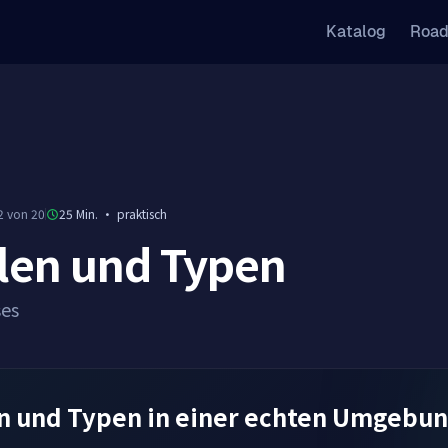
Katalog
Roa
2 von 20
25 Min.
·
praktisch
len und Typen
ses
n und Typen in einer echten Umgebun