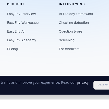
PRODUCT
INTERVIEWING
EasyEnv Interview
AI Literacy framework
EasyEnv Workspace
Cheating detection
EasyEnv AI
Question types
EasyEnv Academy
Screening
Pricing
For recruiters
e traffic and improve your experience. Read our
privacy
Reject