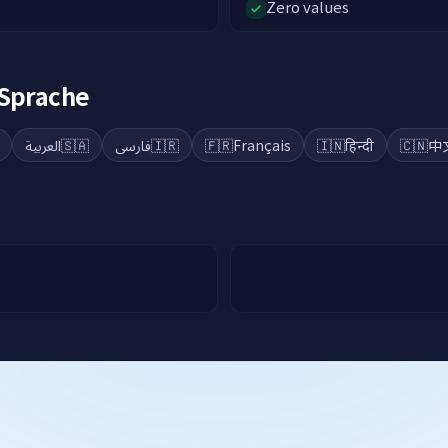
Zero values
 Sprache
العربية
🇸🇦
فارسی
🇮🇷
🇫🇷
Français
🇮🇳
हिन्दी
🇨🇳
中