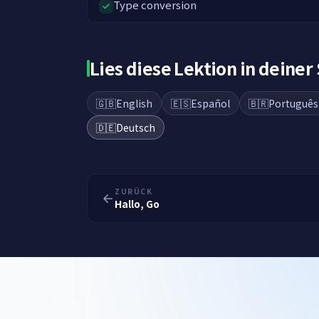
Type conversion
Lies diese Lektion in deiner
🇬🇧
English
🇪🇸
Español
🇧🇷
Português
🇩🇪
Deutsch
ZURÜCK
Hallo, Go