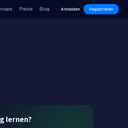
Features
Pricing
Blog
dmaps
Preise
Blog
Log in
Sign Up
Anmelden
Registrieren
g lernen?