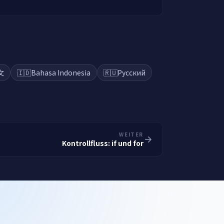
文
🇮🇩
Bahasa Indonesia
🇷🇺
Русский
WEITER
Kontrollfluss: if und for