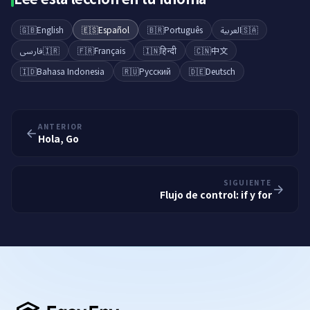
🇬🇧
English
🇪🇸
Español
🇧🇷
Português
العربية
🇸🇦
فارسی
🇮🇷
🇫🇷
Français
🇮🇳
हिन्दी
🇨🇳
中文
🇮🇩
Bahasa Indonesia
🇷🇺
Русский
🇩🇪
Deutsch
ANTERIOR
Hola, Go
SIGUIENTE
Flujo de control: if y for