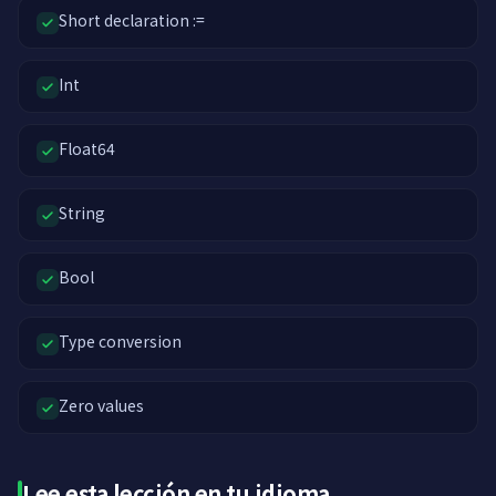
Short declaration :=
Int
Float64
String
Bool
Type conversion
Zero values
Lee esta lección en tu idioma