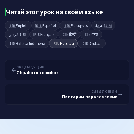
Читай этот урок на своём языке
🇬🇧
English
🇪🇸
Español
🇧🇷
Português
العربية
🇸🇦
فارسی
🇮🇷
🇫🇷
Français
🇮🇳
हिन्दी
🇨🇳
中文
🇮🇩
Bahasa Indonesia
🇷🇺
Русский
🇩🇪
Deutsch
ПРЕДЫДУЩИЙ
Обработка ошибок
СЛЕДУЮЩИЙ
Паттерны параллелизма