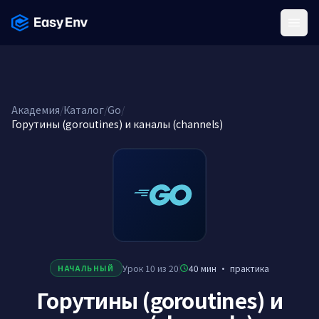
Menu
Академия
/
Каталог
/
Go
/
Горутины (goroutines) и каналы (channels)
Урок 10 из 20
40 мин
·
практика
НАЧАЛЬНЫЙ
Горутины (goroutines) и