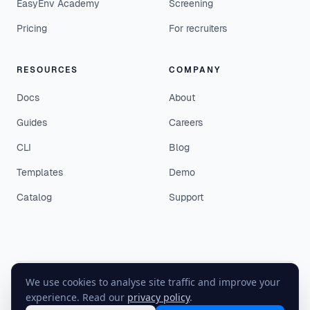
EasyEnv Academy
Screening
Pricing
For recruiters
RESOURCES
COMPANY
Docs
About
Guides
Careers
CLI
Blog
Templates
Demo
Catalog
Support
We use cookies to analyse site traffic and improve your
©
2026
EasyEnv. All rights reserved.
experience. Read our
privacy policy
.
Terms
·
Privacy
·
Status