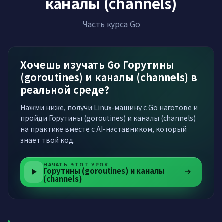
каналы (channels)
Часть курса Go
Хочешь изучать Go Горутины
(goroutines) и каналы (channels) в
реальной среде?
Нажми ниже, получи Linux-машину с Go наготове и
пройди Горутины (goroutines) и каналы (channels)
на практике вместе с AI-наставником, который
знает твой код.
НАЧАТЬ ЭТОТ УРОК
Горутины (goroutines) и каналы
(channels)