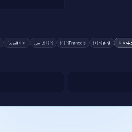
العربية
🇸🇦
فارسی
🇮🇷
🇫🇷
Français
🇮🇳
हिन्दी
🇨🇳
中