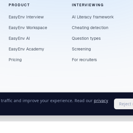
PRODUCT
INTERVIEWING
EasyEnv Interview
AI Literacy framework
EasyEnv Workspace
Cheating detection
EasyEnv AI
Question types
EasyEnv Academy
Screening
Pricing
For recruiters
e traffic and improve your experience. Read our
privacy
Reject