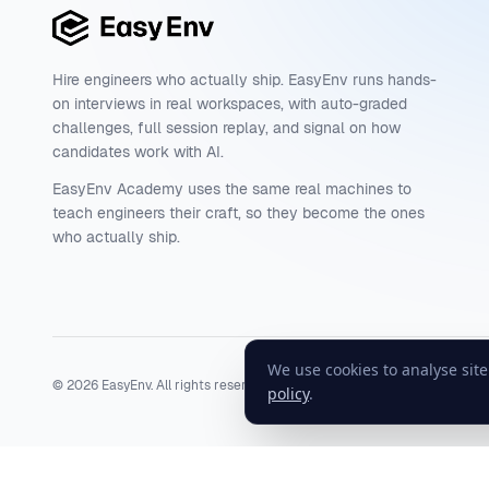
Hire engineers who actually ship. EasyEnv runs hands-
on interviews in real workspaces, with auto-graded
challenges, full session replay, and signal on how
candidates work with AI.
EasyEnv Academy uses the same real machines to
teach engineers their craft, so they become the ones
who actually ship.
We use cookies to analyse sit
©
2026
EasyEnv. All rights reserved.
Terms
·
Privacy
·
Status
policy
.