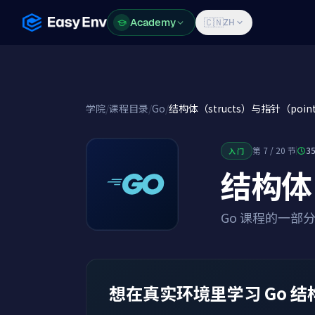
Academy
Academy
🇨🇳
ZH
学院
/
课程目录
/
Go
/
结构体（structs）与指针（point
第 7 / 20 节
3
入门
结构体（
Go 课程的一部
想在真实环境里学习 Go 结构体