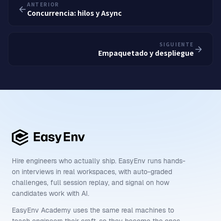
ANTERIOR
Concurrencia: hilos y Async
SIGUIENTE
Empaquetado y despliegue
Hire engineers who actually ship. EasyEnv runs hands-
on interviews in real workspaces, with auto-graded
challenges, full session replay, and signal on how
candidates work with AI.
EasyEnv Academy uses the same real machines to