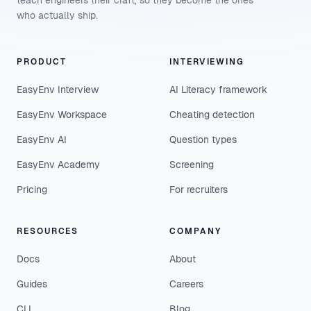
teach engineers their craft, so they become the ones
who actually ship.
PRODUCT
INTERVIEWING
EasyEnv Interview
AI Literacy framework
EasyEnv Workspace
Cheating detection
EasyEnv AI
Question types
EasyEnv Academy
Screening
Pricing
For recruiters
RESOURCES
COMPANY
Docs
About
Guides
Careers
CLI
Blog