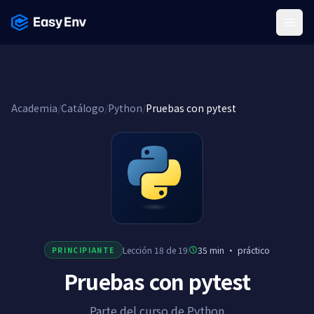
Menu
Academia
/
Catálogo
/
Python
/
Pruebas con pytest
Lección 18 de 19
35 min
·
práctico
PRINCIPIANTE
Pruebas con pytest
Parte del curso de Python