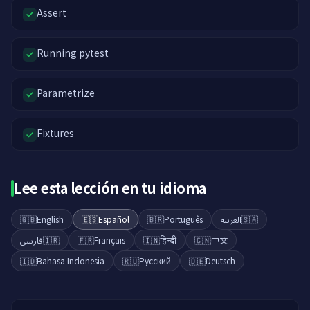
Assert
Running pytest
Parametrize
Fixtures
Lee esta lección en tu idioma
🇬🇧
English
🇪🇸
Español
🇧🇷
Português
العربية
🇸🇦
فارسی
🇮🇷
🇫🇷
Français
🇮🇳
हिन्दी
🇨🇳
中文
🇮🇩
Bahasa Indonesia
🇷🇺
Русский
🇩🇪
Deutsch