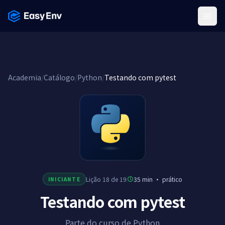
Menu
Academia
/
Catálogo
/
Python
/
Testando com pytest
Lição 18 de 19
35 min
·
prático
INICIANTE
Testando com pytest
Parte do curso de Python