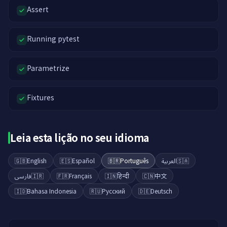
Assert
Running pytest
Parametrize
Fixtures
Leia esta lição no seu idioma
🇬🇧
English
🇪🇸
Español
🇧🇷
Português
العربية
🇸🇦
فارسی
🇮🇷
🇫🇷
Français
🇮🇳
हिन्दी
🇨🇳
中文
🇮🇩
Bahasa Indonesia
🇷🇺
Русский
🇩🇪
Deutsch