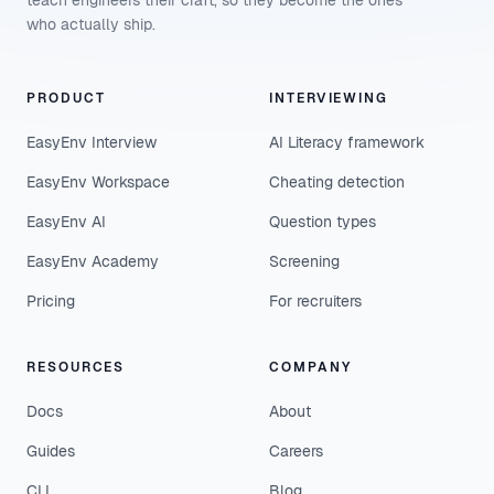
teach engineers their craft, so they become the ones
who actually ship.
PRODUCT
INTERVIEWING
EasyEnv Interview
AI Literacy framework
EasyEnv Workspace
Cheating detection
EasyEnv AI
Question types
EasyEnv Academy
Screening
Pricing
For recruiters
RESOURCES
COMPANY
Docs
About
Guides
Careers
CLI
Blog