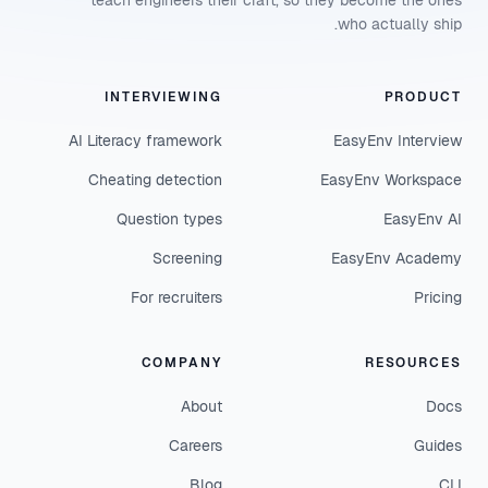
teach engineers their craft, so they become the ones
who actually ship.
INTERVIEWING
PRODUCT
AI Literacy framework
EasyEnv Interview
Cheating detection
EasyEnv Workspace
Question types
EasyEnv AI
Screening
EasyEnv Academy
For recruiters
Pricing
COMPANY
RESOURCES
About
Docs
Careers
Guides
Blog
CLI