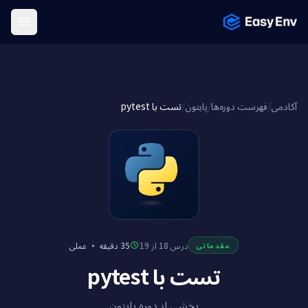
Menu
تست با pytest
/
پایتون
/
فهرست دوره‌ها
/
آکادمی
عملی
·
35 دقیقه
درس 18 از 19
مقدماتی
تست با pytest
بخشی از دوره پایتون