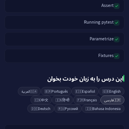
Assert
Running pytest
Parametrize
Fixtures
این درس را به زبان خودت بخوان
العربية
🇸🇦
🇧🇷
Português
🇪🇸
Español
🇬🇧
English
🇨🇳
中文
🇮🇳
हिन्दी
🇫🇷
Français
فارسی
🇮🇷
🇩🇪
Deutsch
🇷🇺
Русский
🇮🇩
Bahasa Indonesia