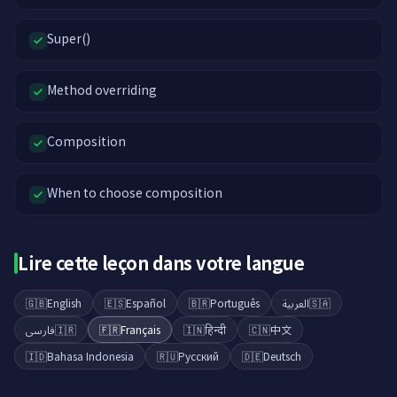
Super()
Method overriding
Composition
When to choose composition
Lire cette leçon dans votre langue
🇬🇧
English
🇪🇸
Español
🇧🇷
Português
العربية
🇸🇦
فارسی
🇮🇷
🇫🇷
Français
🇮🇳
हिन्दी
🇨🇳
中文
🇮🇩
Bahasa Indonesia
🇷🇺
Русский
🇩🇪
Deutsch