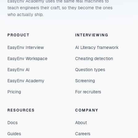
EasyEnv Academy uses the same real machines to
teach engineers their craft, so they become the ones
who actually ship.
PRODUCT
INTERVIEWING
EasyEnv Interview
AI Literacy framework
EasyEnv Workspace
Cheating detection
EasyEnv AI
Question types
EasyEnv Academy
Screening
Pricing
For recruiters
RESOURCES
COMPANY
Docs
About
Guides
Careers