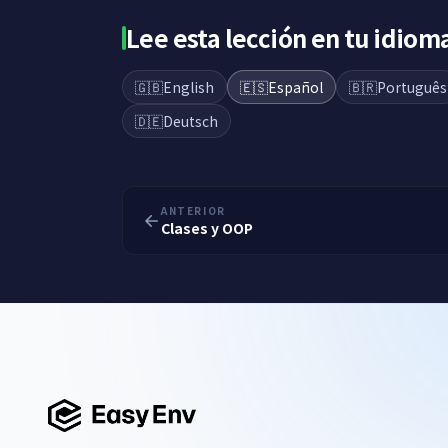
Lee esta lección en tu idiom
🇬🇧
English
🇪🇸
Español
🇧🇷
Português
🇩🇪
Deutsch
ANTERIOR
Clases y OOP