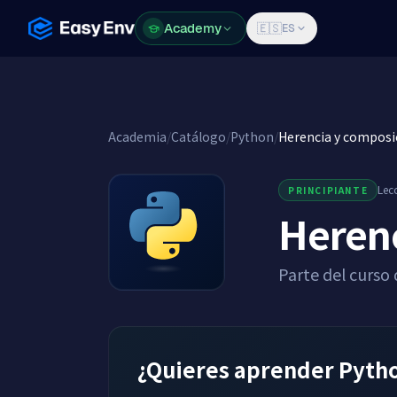
Academy
Academy
🇪🇸
ES
Academia
/
Catálogo
/
Python
/
Herencia y composi
Lec
PRINCIPIANTE
Herenc
Parte del curso
¿Quieres aprender Pytho