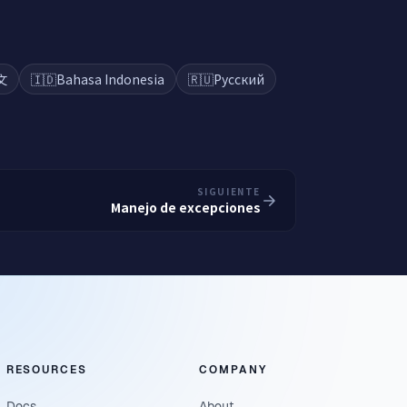
文
🇮🇩
Bahasa Indonesia
🇷🇺
Русский
SIGUIENTE
Manejo de excepciones
RESOURCES
COMPANY
Docs
About