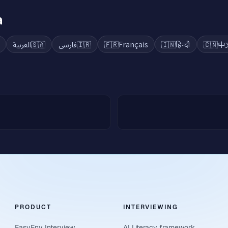
a
العربية
🇸🇦
فارسی
🇮🇷
🇫🇷
Français
🇮🇳
हिन्दी
🇨🇳
中
PRODUCT
INTERVIEWING
EasyEnv Interview
AI Literacy framework