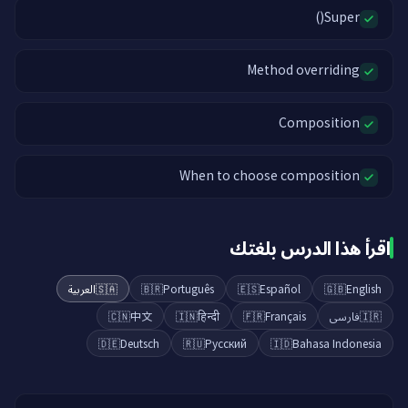
Super()
Method overriding
Composition
When to choose composition
اقرأ هذا الدرس بلغتك
العربية
🇸🇦
🇧🇷
Português
🇪🇸
Español
🇬🇧
English
🇨🇳
中文
🇮🇳
हिन्दी
🇫🇷
Français
فارسی
🇮🇷
🇩🇪
Deutsch
🇷🇺
Русский
🇮🇩
Bahasa Indonesia