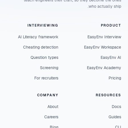
teach engineers their craft, so they become the ones
who actually ship.
INTERVIEWING
PRODUCT
AI Literacy framework
EasyEnv Interview
Cheating detection
EasyEnv Workspace
Question types
EasyEnv AI
Screening
EasyEnv Academy
For recruiters
Pricing
COMPANY
RESOURCES
About
Docs
Careers
Guides
Blog
CLI