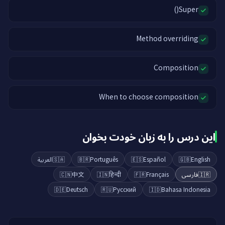
Super()
Method overriding
Composition
When to choose composition
این درس را به زبان خودت بخوان
العربية
🇸🇦
🇧🇷
Português
🇪🇸
Español
🇬🇧
English
🇨🇳
中文
🇮🇳
हिन्दी
🇫🇷
Français
فارسی
🇮🇷
🇩🇪
Deutsch
🇷🇺
Русский
🇮🇩
Bahasa Indonesia