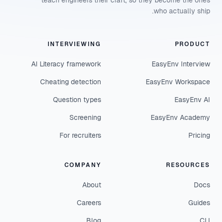
teach engineers their craft, so they become the ones
who actually ship.
INTERVIEWING
PRODUCT
AI Literacy framework
EasyEnv Interview
Cheating detection
EasyEnv Workspace
Question types
EasyEnv AI
Screening
EasyEnv Academy
For recruiters
Pricing
COMPANY
RESOURCES
About
Docs
Careers
Guides
Blog
CLI