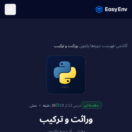
Menu
وراثت و ترکیب
/
پایتون
/
فهرست دوره‌ها
/
آکادمی
عملی
·
30 دقیقه
درس 12 از 19
مقدماتی
وراثت و ترکیب
بخشی از دوره پایتون