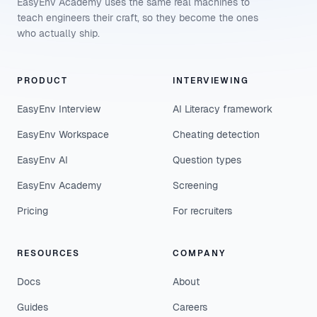
EasyEnv Academy uses the same real machines to
teach engineers their craft, so they become the ones
who actually ship.
PRODUCT
INTERVIEWING
EasyEnv Interview
AI Literacy framework
EasyEnv Workspace
Cheating detection
EasyEnv AI
Question types
EasyEnv Academy
Screening
Pricing
For recruiters
RESOURCES
COMPANY
Docs
About
Guides
Careers