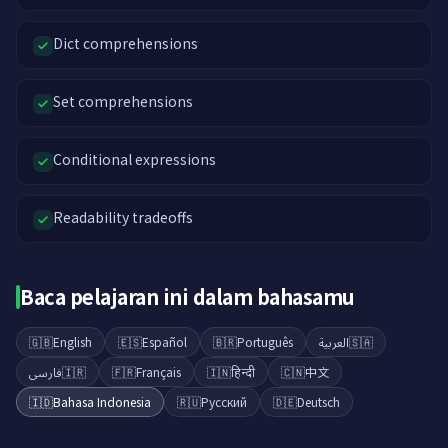
Dict comprehensions
Set comprehensions
Conditional expressions
Readability tradeoffs
Baca pelajaran ini dalam bahasamu
🇬🇧
English
🇪🇸
Español
🇧🇷
Português
العربية
🇸🇦
فارسی
🇮🇷
🇫🇷
Français
🇮🇳
हिन्दी
🇨🇳
中文
🇮🇩
Bahasa Indonesia
🇷🇺
Русский
🇩🇪
Deutsch