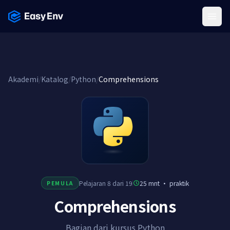
Menu
Akademi
/
Katalog
/
Python
/
Comprehensions
Pelajaran 8 dari 19
25 mnt
·
praktik
PEMULA
Comprehensions
Bagian dari kursus Python