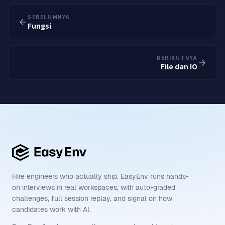
SEBELUMNYA
Fungsi
BERIKUTNYA
File dan IO
Hire engineers who actually ship. EasyEnv runs hands-
on interviews in real workspaces, with auto-graded
challenges, full session replay, and signal on how
candidates work with AI.