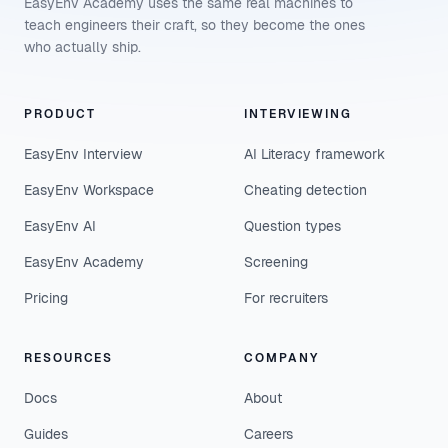
EasyEnv Academy uses the same real machines to
teach engineers their craft, so they become the ones
who actually ship.
PRODUCT
INTERVIEWING
EasyEnv Interview
AI Literacy framework
EasyEnv Workspace
Cheating detection
EasyEnv AI
Question types
EasyEnv Academy
Screening
Pricing
For recruiters
RESOURCES
COMPANY
Docs
About
Guides
Careers