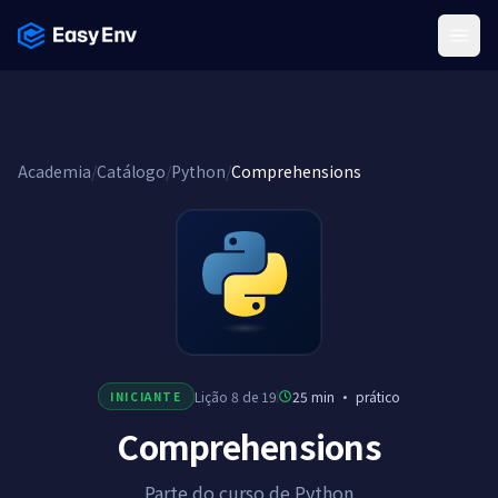
Menu
Academia
/
Catálogo
/
Python
/
Comprehensions
Lição 8 de 19
25 min
·
prático
INICIANTE
Comprehensions
Parte do curso de Python