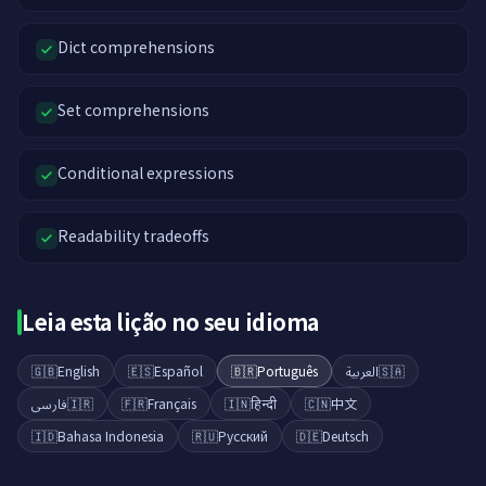
Dict comprehensions
Set comprehensions
Conditional expressions
Readability tradeoffs
Leia esta lição no seu idioma
🇬🇧
English
🇪🇸
Español
🇧🇷
Português
العربية
🇸🇦
فارسی
🇮🇷
🇫🇷
Français
🇮🇳
हिन्दी
🇨🇳
中文
🇮🇩
Bahasa Indonesia
🇷🇺
Русский
🇩🇪
Deutsch