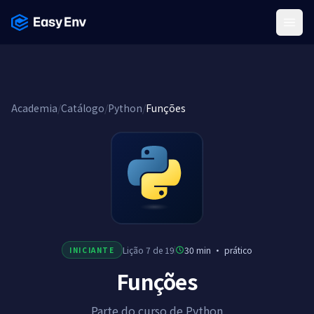
Menu
Academia
/
Catálogo
/
Python
/
Funções
Lição 7 de 19
30 min
·
prático
INICIANTE
Funções
Parte do curso de Python