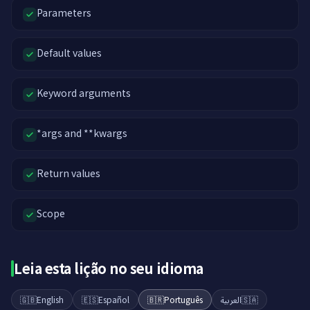
Parameters
Default values
Keyword arguments
*args and **kwargs
Return values
Scope
Leia esta lição no seu idioma
🇬🇧
English
🇪🇸
Español
🇧🇷
Português
العربية
🇸🇦