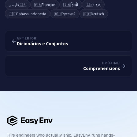
فارسی
🇮🇷
🇫🇷
Français
🇮🇳
हिन्दी
🇨🇳
中文
🇮🇩
Bahasa Indonesia
🇷🇺
Русский
🇩🇪
Deutsch
ANTERIOR
Dicionários e Conjuntos
PRÓXIMO
Comprehensions
Hire engineers who actually ship. EasyEnv runs hands-