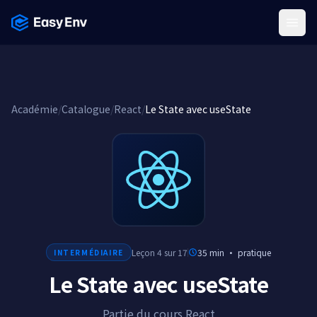
Menu
Académie
/
Catalogue
/
React
/
Le State avec useState
Leçon 4 sur 17
35 min
·
pratique
INTERMÉDIAIRE
Le State avec useState
Partie du cours React