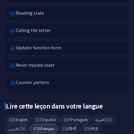
Reading state
Calling the setter
Updater function form
Never mutate state
Counter pattern
Lire cette leçon dans votre langue
🇬🇧
English
🇪🇸
Español
🇧🇷
Português
العربية
🇸🇦
فارسی
🇮🇷
🇫🇷
Français
🇮🇳
हिन्दी
🇨🇳
中文