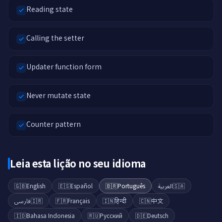
Reading state
Calling the setter
Updater function form
Never mutate state
Counter pattern
Leia esta lição no seu idioma
🇬🇧
English
🇪🇸
Español
🇧🇷
Português
العربية
🇸🇦
فارسی
🇮🇷
🇫🇷
Français
🇮🇳
हिन्दी
🇨🇳
中文
🇮🇩
Bahasa Indonesia
🇷🇺
Русский
🇩🇪
Deutsch