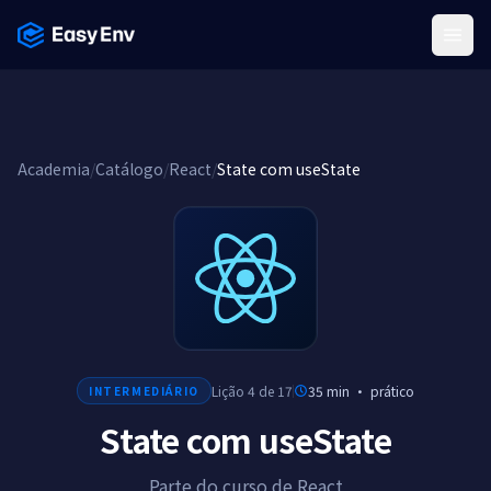
Menu
Academia
/
Catálogo
/
React
/
State com useState
Lição 4 de 17
35 min
·
prático
INTERMEDIÁRIO
State com useState
Parte do curso de React