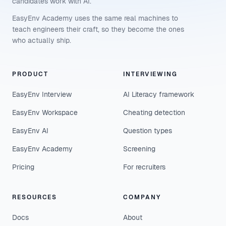
candidates work with AI.
EasyEnv Academy uses the same real machines to
teach engineers their craft, so they become the ones
who actually ship.
PRODUCT
INTERVIEWING
EasyEnv Interview
AI Literacy framework
EasyEnv Workspace
Cheating detection
EasyEnv AI
Question types
EasyEnv Academy
Screening
Pricing
For recruiters
RESOURCES
COMPANY
Docs
About