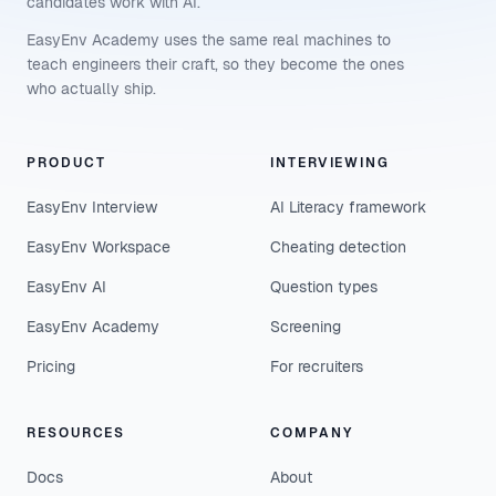
candidates work with AI.
EasyEnv Academy uses the same real machines to
teach engineers their craft, so they become the ones
who actually ship.
PRODUCT
INTERVIEWING
EasyEnv Interview
AI Literacy framework
EasyEnv Workspace
Cheating detection
EasyEnv AI
Question types
EasyEnv Academy
Screening
Pricing
For recruiters
RESOURCES
COMPANY
Docs
About