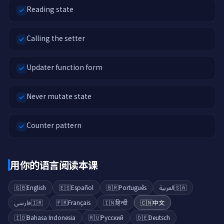
Reading state
Calling the setter
Updater function form
Never mutate state
Counter pattern
用你的语言阅读本课
🇬🇧
English
🇪🇸
Español
🇧🇷
Português
العربية
🇸🇦
فارسی
🇮🇷
🇫🇷
Français
🇮🇳
हिन्दी
🇨🇳
中文
🇮🇩
Bahasa Indonesia
🇷🇺
Русский
🇩🇪
Deutsch