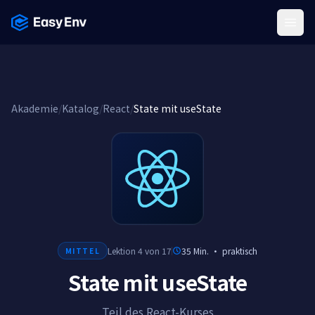
Menu
Akademie
/
Katalog
/
React
/
State mit useState
Lektion 4 von 17
35 Min.
·
praktisch
MITTEL
State mit useState
Teil des React-Kurses