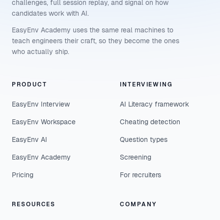
challenges, full session replay, and signal on how
candidates work with AI.
EasyEnv Academy uses the same real machines to
teach engineers their craft, so they become the ones
who actually ship.
PRODUCT
INTERVIEWING
EasyEnv Interview
AI Literacy framework
EasyEnv Workspace
Cheating detection
EasyEnv AI
Question types
EasyEnv Academy
Screening
Pricing
For recruiters
RESOURCES
COMPANY