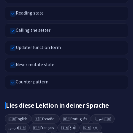
Reading state
Calling the setter
Updater function form
Never mutate state
Counter pattern
Lies diese Lektion in deiner Sprache
🇬🇧
English
🇪🇸
Español
🇧🇷
Português
العربية
🇸🇦
فارسی
🇮🇷
🇫🇷
Français
🇮🇳
हिन्दी
🇨🇳
中文