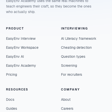
EasyEnv Academy uses the same real machines to
teach engineers their craft, so they become the ones
who actually ship.
PRODUCT
INTERVIEWING
EasyEnv Interview
AI Literacy framework
EasyEnv Workspace
Cheating detection
EasyEnv AI
Question types
EasyEnv Academy
Screening
Pricing
For recruiters
RESOURCES
COMPANY
Docs
About
Guides
Careers