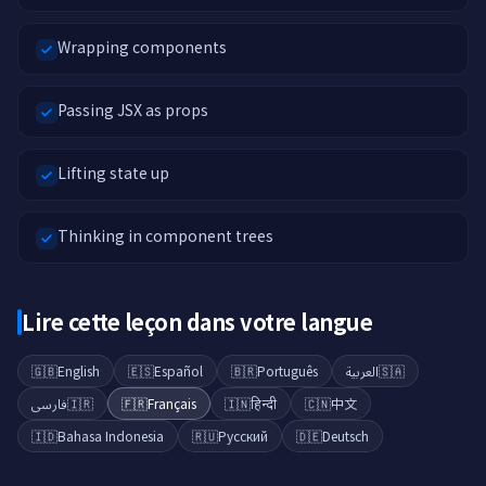
Wrapping components
Passing JSX as props
Lifting state up
Thinking in component trees
Lire cette leçon dans votre langue
🇬🇧
English
🇪🇸
Español
🇧🇷
Português
العربية
🇸🇦
فارسی
🇮🇷
🇫🇷
Français
🇮🇳
हिन्दी
🇨🇳
中文
🇮🇩
Bahasa Indonesia
🇷🇺
Русский
🇩🇪
Deutsch