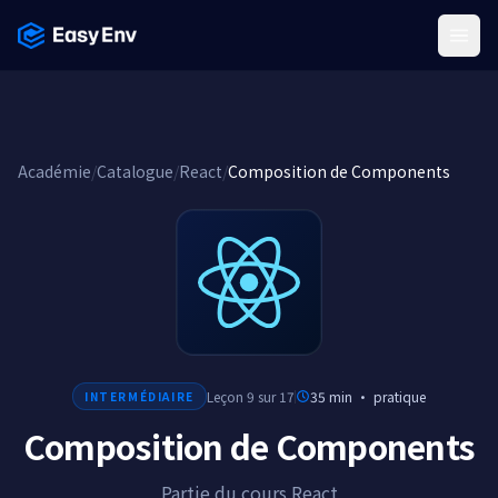
Menu
Académie
/
Catalogue
/
React
/
Composition de Components
Leçon 9 sur 17
35 min
·
pratique
INTERMÉDIAIRE
Composition de Components
Partie du cours React