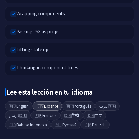
Wrapping components
Passing JSX as props
Lifting state up
Thinking in component trees
Lee esta lección en tu idioma
🇬🇧
English
🇪🇸
Español
🇧🇷
Português
العربية
🇸🇦
فارسی
🇮🇷
🇫🇷
Français
🇮🇳
हिन्दी
🇨🇳
中文
🇮🇩
Bahasa Indonesia
🇷🇺
Русский
🇩🇪
Deutsch