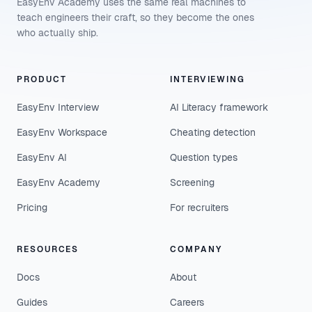
EasyEnv Academy uses the same real machines to
teach engineers their craft, so they become the ones
who actually ship.
PRODUCT
INTERVIEWING
EasyEnv Interview
AI Literacy framework
EasyEnv Workspace
Cheating detection
EasyEnv AI
Question types
EasyEnv Academy
Screening
Pricing
For recruiters
RESOURCES
COMPANY
Docs
About
Guides
Careers