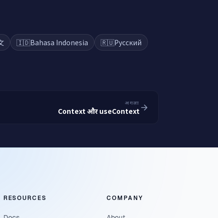
文
🇮🇩
Bahasa Indonesia
🇷🇺
Русский
अगला
Context और useContext
RESOURCES
COMPANY
Docs
About