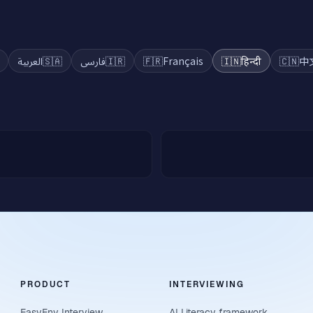
العربية
🇸🇦
فارسی
🇮🇷
🇫🇷
Français
🇮🇳
हिन्दी
🇨🇳
中
PRODUCT
INTERVIEWING
EasyEnv Interview
AI Literacy framework