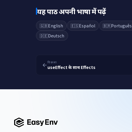
यह पाठ अपनी भाषा में पढ़ें
🇬🇧
English
🇪🇸
Español
🇧🇷
Português
🇩🇪
Deutsch
पिछला
useEffect के साथ Effects