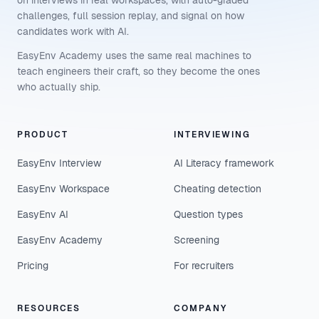
on interviews in real workspaces, with auto-graded
challenges, full session replay, and signal on how
candidates work with AI.
EasyEnv Academy uses the same real machines to
teach engineers their craft, so they become the ones
who actually ship.
PRODUCT
INTERVIEWING
EasyEnv Interview
AI Literacy framework
EasyEnv Workspace
Cheating detection
EasyEnv AI
Question types
EasyEnv Academy
Screening
Pricing
For recruiters
RESOURCES
COMPANY