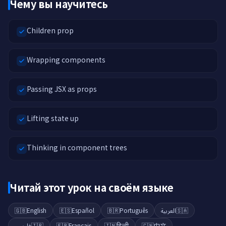
Чему вы научитесь
Children prop
Wrapping components
Passing JSX as props
Lifting state up
Thinking in component trees
Читай этот урок на своём языке
🇬🇧
English
🇪🇸
Español
🇧🇷
Português
العربية
🇸🇦
فارسی
🇮🇷
🇫🇷
Français
🇮🇳
हिन्दी
🇨🇳
中文