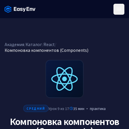
Menu
Академия
/
Каталог
/
React
/
Компоновка компонентов (Components)
Урок 9 из 17
35 мин
·
практика
СРЕДНИЙ
Компоновка компонентов