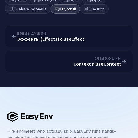
🇮🇩
Bahasa Indonesia
🇷🇺
Русский
🇩🇪
Deutsch
ПРЕДЫДУЩИЙ
Эффекты (Effects) с useEffect
СЛЕДУЮЩИЙ
Context и useContext
Hire engineers who actually ship. EasyEnv runs hands-