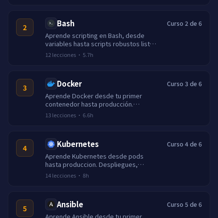
Bash
Curso 2 de 6
2
Aprende scripting en Bash, desde
variables hasta scripts robustos listos
para producción. Bucles, arrays, traps,
12
lecciones
·
5.7h
set -euo pipefail y un proyecto final de
arranque de servidor.
Docker
Curso 3 de 6
3
Aprende Docker desde tu primer
contenedor hasta producción.
Imágenes, redes, volúmenes,
13
lecciones
·
6.6h
Compose, builds multi-etapa y
registros seguros.
Kubernetes
Curso 4 de 6
4
Aprende Kubernetes desde pods
hasta produccion. Despliegues,
servicios, ingress, Helm, escalado,
14
lecciones
·
8h
RBAC y observabilidad.
Ansible
Curso 5 de 6
5
Aprende Ansible desde tu primer