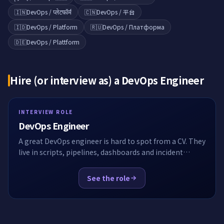
🇮🇳
DevOps / प्लेटफ़ॉर्म
🇨🇳
DevOps / 平台
🇮🇩
DevOps / Platform
🇷🇺
DevOps / Платформа
🇩🇪
DevOps / Plattform
Hire (or interview as) a
DevOps Engineer
INTERVIEW ROLE
DevOps Engineer
A great DevOps engineer is hard to spot from a CV. They
live in scripts, pipelines, dashboards and incident
channels, not in algorithms. EasyEnv puts the
candidate inside a real Linux box with Docker,
See the role
Kubernetes and Terraform already installed, then lets
you watch them work. No whiteboard, no toy syntax
puzzles, no guessing.