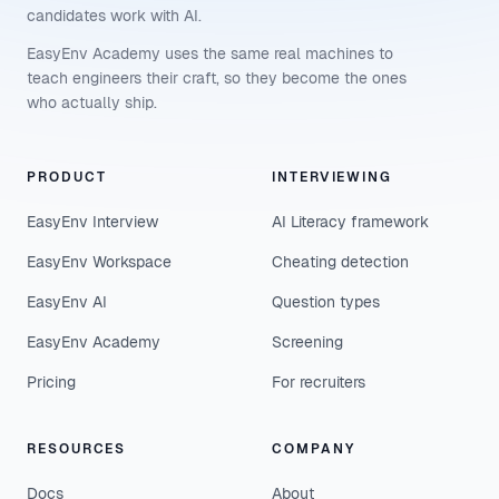
candidates work with AI.
EasyEnv Academy uses the same real machines to
teach engineers their craft, so they become the ones
who actually ship.
PRODUCT
INTERVIEWING
EasyEnv Interview
AI Literacy framework
EasyEnv Workspace
Cheating detection
EasyEnv AI
Question types
EasyEnv Academy
Screening
Pricing
For recruiters
RESOURCES
COMPANY
Docs
About