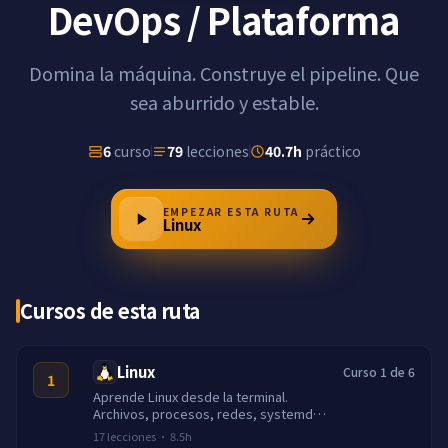
DevOps / Plataforma
Domina la máquina. Construye el pipeline. Que
sea aburrido y estable.
6
curso
79
lecciones
40.7h
práctico
EMPEZAR ESTA RUTA
Linux
Cursos de esta ruta
Linux
Curso 1 de 6
1
Aprende Linux desde la terminal.
Archivos, procesos, redes, systemd,
scripting y ejecucion de servicios
17
lecciones
·
8.5h
reales.