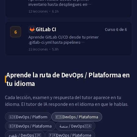
inventario hasta despliegues en
múltiples hosts. Playbooks, roles,
12
lecciones
·
6.1h
plantillas, vault y automatización
idempotente.
GitLab CI
Curso 6 de 6
6
Aprende GitLab CI/CD desde tu primer
.gitlab-ci.yml hasta pipelines
multietapa con artefactos, entornos y
11
lecciones
·
5.8h
despliegues.
Aprende la ruta de DevOps / Plataforma en
tu idioma
Cada lección, examen y respuesta del tutor aparece en tu
idioma. El tutor de IA responde en el idioma en que le hablas.
🇬🇧
DevOps / Platform
🇪🇸
DevOps / Plataforma
🇧🇷
DevOps / Plataforma
DevOps / منصة
🇸🇦
DevOps / پلتفرم
🇮🇷
🇫🇷
DevOps / Plateforme