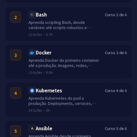
Bash
Curso 2 de 6
2
Aprenda scripting Bash, desde
variáveis até scripts robustos e
prontos para produção. Loops, arrays,
12
lições
·
5.7h
traps, set -euo pipefail e um projeto
final de bootstrap de servidor.
Docker
Curso 3 de 6
3
Aprenda Docker do primeiro container
até a produção. Imagens, redes,
volumes, Compose, builds multi-stage
13
lições
·
6.6h
e registries seguros.
Kubernetes
Curso 4 de 6
4
Aprenda Kubernetes do pod a
produção. Deployments, services,
ingress, Helm, escalabilidade, RBAC e
14
lições
·
8h
observabilidade.
Ansible
Curso 5 de 6
5
Aprenda Ansible desde o primeiro