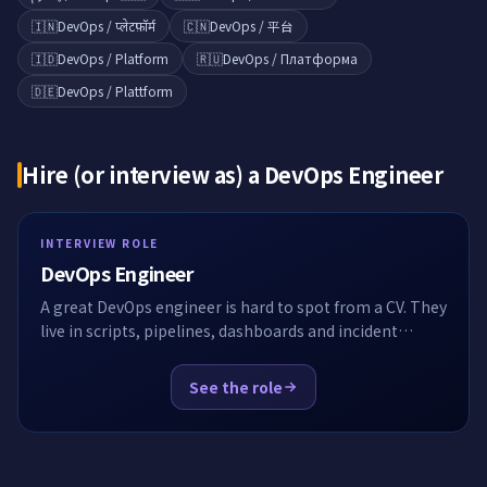
🇮🇳
DevOps / प्लेटफ़ॉर्म
🇨🇳
DevOps / 平台
🇮🇩
DevOps / Platform
🇷🇺
DevOps / Платформа
🇩🇪
DevOps / Plattform
Hire (or interview as) a
DevOps Engineer
INTERVIEW ROLE
DevOps Engineer
A great DevOps engineer is hard to spot from a CV. They
live in scripts, pipelines, dashboards and incident
channels, not in algorithms. EasyEnv puts the
candidate inside a real Linux box with Docker,
See the role
Kubernetes and Terraform already installed, then lets
you watch them work. No whiteboard, no toy syntax
puzzles, no guessing.