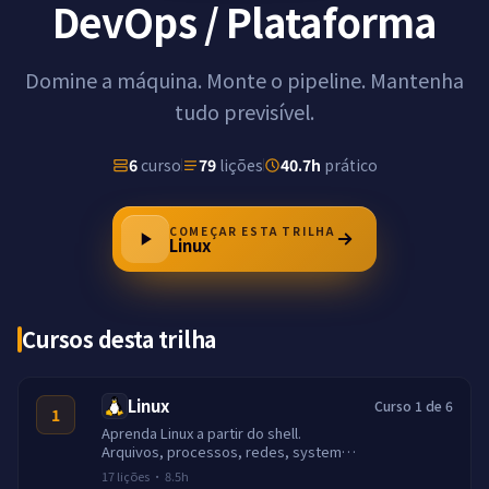
DevOps / Plataforma
Domine a máquina. Monte o pipeline. Mantenha
tudo previsível.
6
curso
79
lições
40.7h
prático
COMEÇAR ESTA TRILHA
Linux
Cursos desta trilha
Linux
Curso 1 de 6
1
Aprenda Linux a partir do shell.
Arquivos, processos, redes, systemd,
scripts e execucao de servicos reais.
17
lições
·
8.5h