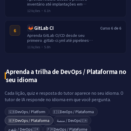
inventário até implantações em
múltiplos hosts. Playbooks, roles,
12
lições
·
6.1h
templates, vault e automação
idempotente.
GitLab CI
Curso 6 de 6
6
Aprenda GitLab CI/CD desde seu
primeiro .gitlab-ci.yml até pipelines
multi-estágio com artefatos,
11
lições
·
5.8h
ambientes e deploys.
Aprenda a trilha de DevOps / Plataforma no
seu idioma
Cada lição, quiz e resposta do tutor aparece no seu idioma. O
tutor de IA responde no idioma em que você pergunta.
🇬🇧
DevOps / Platform
🇪🇸
DevOps / Plataforma
🇧🇷
DevOps / Plataforma
DevOps / منصة
🇸🇦
DevOps / پلتفرم
🇮🇷
🇫🇷
DevOps / Plateforme