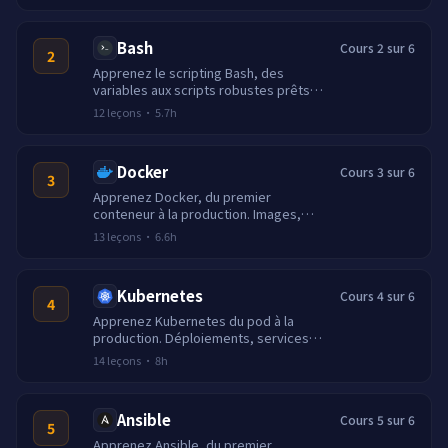
Bash
Cours 2 sur 6
2
Apprenez le scripting Bash, des
variables aux scripts robustes prêts
pour la production. Boucles, tableaux,
12
leçons
·
5.7h
traps, set -euo pipefail et un projet
final de bootstrap serveur.
Docker
Cours 3 sur 6
3
Apprenez Docker, du premier
conteneur à la production. Images,
réseau, volumes, Compose, builds
13
leçons
·
6.6h
multi-étapes et registres sécurisés.
Kubernetes
Cours 4 sur 6
4
Apprenez Kubernetes du pod à la
production. Déploiements, services,
ingress, Helm, mise à l'échelle, RBAC
14
leçons
·
8h
et observabilité.
Ansible
Cours 5 sur 6
5
Apprenez Ansible, du premier