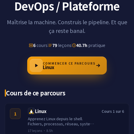
DevOps / Plateforme
Maîtrise la machine. Construis le pipeline. Et que
ça reste banal.
6
cours
79
leçons
40.7h
pratique
COMMENCER CE PARCOURS
Linux
Cours de ce parcours
Linux
Cours 1 sur 6
1
Apprenez Linux depuis le shell.
Fichiers, processus, réseau, systemd,
scripts et gestion de services réels.
17
leçons
·
8.5h