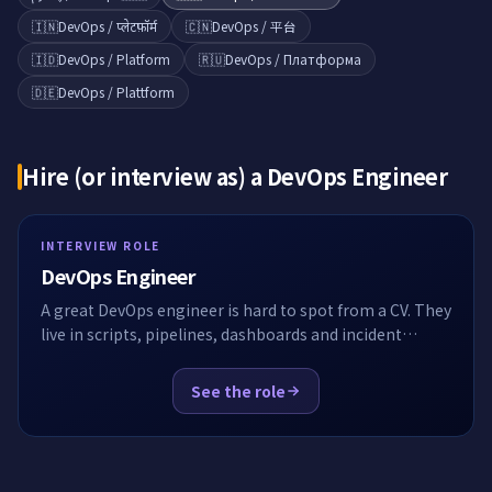
🇮🇳
DevOps / प्लेटफ़ॉर्म
🇨🇳
DevOps / 平台
🇮🇩
DevOps / Platform
🇷🇺
DevOps / Платформа
🇩🇪
DevOps / Plattform
Hire (or interview as) a
DevOps Engineer
INTERVIEW ROLE
DevOps Engineer
A great DevOps engineer is hard to spot from a CV. They
live in scripts, pipelines, dashboards and incident
channels, not in algorithms. EasyEnv puts the
candidate inside a real Linux box with Docker,
See the role
Kubernetes and Terraform already installed, then lets
you watch them work. No whiteboard, no toy syntax
puzzles, no guessing.