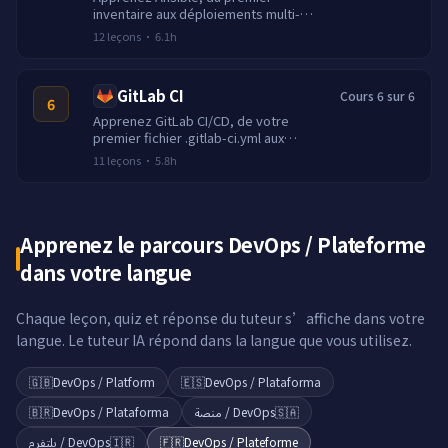
inventaire aux déploiements multi-
hôtes. Playbooks, rôles, templates,
12
leçons
·
6.1h
vault et automatisation idempotente.
GitLab CI
Cours 6 sur 6
6
Apprenez GitLab CI/CD, de votre
premier fichier .gitlab-ci.yml aux
pipelines multi-étapes avec artefacts,
11
leçons
·
5.8h
environnements et déploiements.
Apprenez le parcours DevOps / Plateforme
dans votre langue
Chaque leçon, quiz et réponse du tuteur s’affiche dans votre
langue. Le tuteur IA répond dans la langue que vous utilisez.
🇬🇧
DevOps / Platform
🇪🇸
DevOps / Plataforma
🇧🇷
DevOps / Plataforma
DevOps / منصة
🇸🇦
DevOps / پلتفرم
🇮🇷
🇫🇷
DevOps / Plateforme