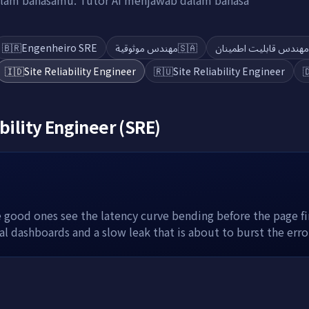
 dalam bahasamu. Tutor AI menjawab dalam bahasa
🇧🇷
Engenheiro SRE
مهندس موثوقية
🇸🇦
مهندس قابلیت اطمینان
🇮🇩
Site Reliability Engineer
🇷🇺
Site Reliability Engineer

ability Engineer (SRE)
good ones see the latency curve bending before the page fi
eal dashboards and a slow leak that is about to burst the err