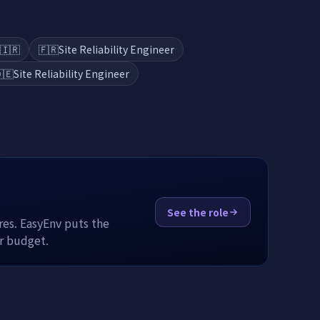
🇮🇷
🇫🇷
Site Reliability Engineer
🇪
Site Reliability Engineer
See the role
res. EasyEnv puts the
or budget.