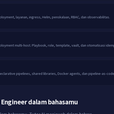
ployment, layanan, ingress, Helm, penskalaan, RBAC, dan observabilitas.
eployment multi-host. Playbook, role, template, vault, dan otomatisasi ide
declarative pipelines, shared libraries, Docker agents, dan pipeline-as-code
ty Engineer dalam bahasamu