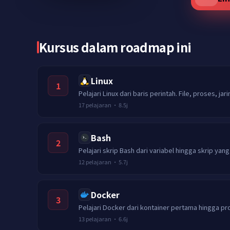
Kursus dalam roadmap ini
Linux
1
Pelajari Linux dari baris perintah. File, proses, j
17
pelajaran
·
8.5j
Bash
2
Pelajari skrip Bash dari variabel hingga skrip yan
12
pelajaran
·
5.7j
Docker
3
Pelajari Docker dari kontainer pertama hingga pr
13
pelajaran
·
6.6j