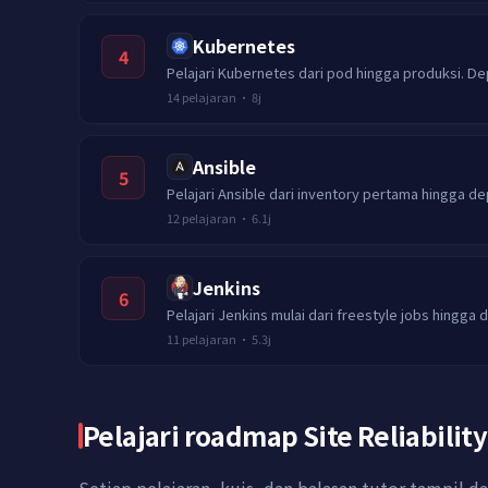
Kubernetes
4
Pelajari Kubernetes dari pod hingga produksi. De
14
pelajaran
·
8j
Ansible
5
Pelajari Ansible dari inventory pertama hingga d
12
pelajaran
·
6.1j
Jenkins
6
Pelajari Jenkins mulai dari freestyle jobs hingga 
11
pelajaran
·
5.3j
Pelajari roadmap Site Reliabili