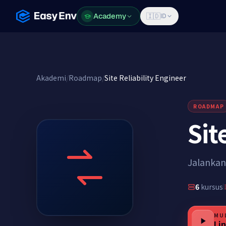
Academy
Academy
🇮🇩
ID
Akademi
/
Roadmap
/
Site Reliability Engineer
ROADMAP
Sit
Jalankan 
6
kursus
MUL
Li