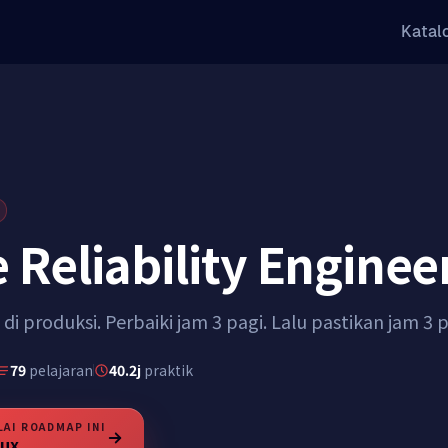
Katal
e Reliability Enginee
di produksi. Perbaiki jam 3 pagi. Lalu pastikan jam 3 pa
79
pelajaran
40.2j
praktik
AI ROADMAP INI
nux