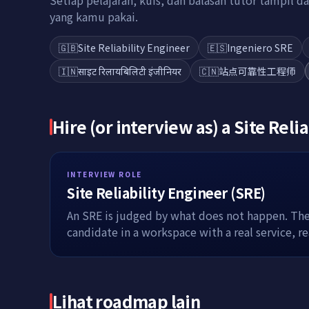
Setiap pelajaran, kuis, dan balasan tutor tampil
yang kamu pakai.
🇬🇧
Site Reliability Engineer
🇪🇸
Ingeniero SRE
🇮🇳
साइट रिलायबिलिटी इंजीनियर
🇨🇳
站点可靠性工程师
Hire (or interview as) a
Site Reli
INTERVIEW ROLE
Site Reliability Engineer (SRE)
An SRE is judged by what does not happen. The 
candidate in a workspace with a real service, r
Lihat roadmap lain