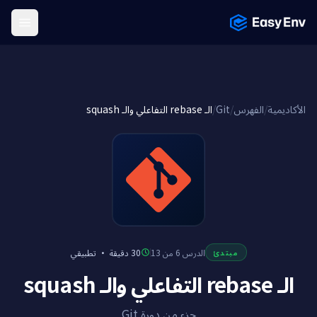
Menu
الـ rebase التفاعلي والـ squash
/
Git
/
الفهرس
/
الأكاديمية
تطبيقي
·
30 دقيقة
الدرس 6 من 13
مبتدئ
الـ rebase التفاعلي والـ squash
جزء من دورة Git