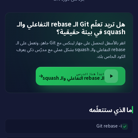
هل تريد تعلّم Git الـ rebase التفاعلي والـ
squash في بيئة حقيقية؟
انقر بالأسفل لتحصل على جهاز لينكس مع Git جاهز، وتعمل على الـ
rebase التفاعلي والـ squash بشكل عملي مع مدرّس ذكي يعرف
الكود الخاص بك.
ابدأ هذا الدرس
الـ rebase التفاعلي والـ squash
ما الذي ستتعلّمه
Git rebase -i