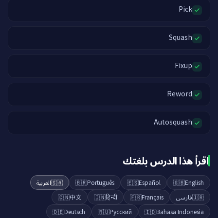
Pick
Squash
Fixup
Reword
Autosquash
اقرأ هذا الدرس بلغتك
العربية
🇸🇦
🇧🇷
Português
🇪🇸
Español
🇬🇧
English
🇨🇳
中文
🇮🇳
हिन्दी
🇫🇷
Français
فارسی
🇮🇷
🇩🇪
Deutsch
🇷🇺
Русский
🇮🇩
Bahasa Indonesia