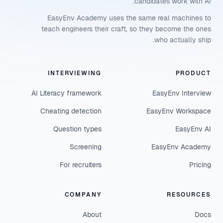
candidates work with AI.
EasyEnv Academy uses the same real machines to
teach engineers their craft, so they become the ones
who actually ship.
INTERVIEWING
PRODUCT
AI Literacy framework
EasyEnv Interview
Cheating detection
EasyEnv Workspace
Question types
EasyEnv AI
Screening
EasyEnv Academy
For recruiters
Pricing
COMPANY
RESOURCES
About
Docs