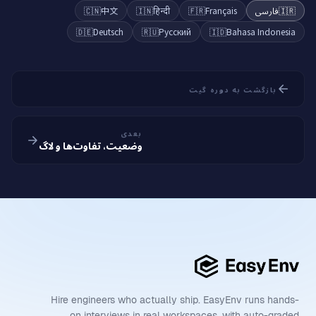
🇨🇳
中文
🇮🇳
हिन्दी
🇫🇷
Français
فارسی
🇮🇷
🇩🇪
Deutsch
🇷🇺
Русский
🇮🇩
Bahasa Indonesia
بازگشت به دوره گیت
بعدی
وضعیت، تفاوت‌ها و لاگ
Hire engineers who actually ship. EasyEnv runs hands-
on interviews in real workspaces, with auto-graded