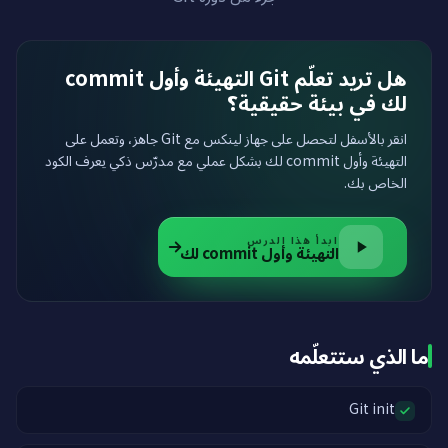
هل تريد تعلّم Git التهيئة وأول commit
لك في بيئة حقيقية؟
انقر بالأسفل لتحصل على جهاز لينكس مع Git جاهز، وتعمل على
التهيئة وأول commit لك بشكل عملي مع مدرّس ذكي يعرف الكود
الخاص بك.
ابدأ هذا الدرس
التهيئة وأول commit لك
ما الذي ستتعلّمه
Git init