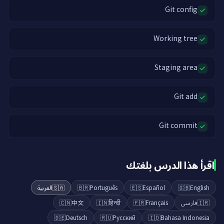
Git config
Working tree
Staging area
Git add
Git commit
اقرأ هذا الدرس بلغتك
العربية
🇸🇦
🇧🇷
Português
🇪🇸
Español
🇬🇧
English
🇨🇳
中文
🇮🇳
हिन्दी
🇫🇷
Français
فارسی
🇮🇷
🇩🇪
Deutsch
🇷🇺
Русский
🇮🇩
Bahasa Indonesia