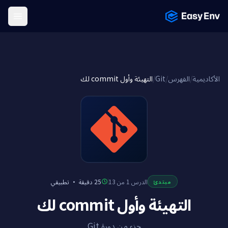
Menu
التهيئة وأول commit لك
/
Git
/
الفهرس
/
الأكاديمية
تطبيقي
·
25 دقيقة
الدرس 1 من 13
مبتدئ
التهيئة وأول commit لك
جزء من دورة Git