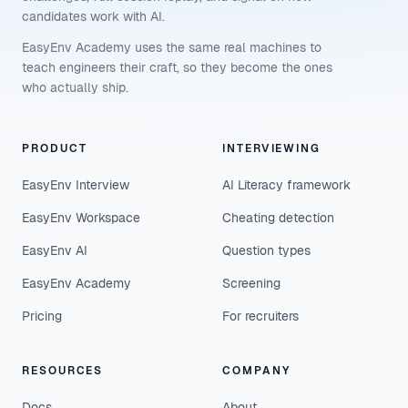
candidates work with AI.
EasyEnv Academy uses the same real machines to
teach engineers their craft, so they become the ones
who actually ship.
PRODUCT
INTERVIEWING
EasyEnv Interview
AI Literacy framework
EasyEnv Workspace
Cheating detection
EasyEnv AI
Question types
EasyEnv Academy
Screening
Pricing
For recruiters
RESOURCES
COMPANY
Docs
About