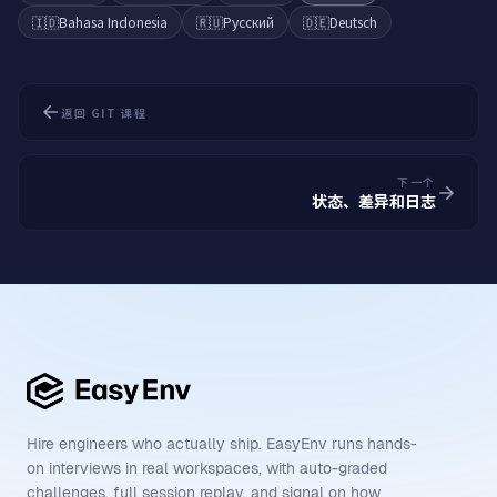
🇮🇩
Bahasa Indonesia
🇷🇺
Русский
🇩🇪
Deutsch
返回 GIT 课程
下一个
状态、差异和日志
Hire engineers who actually ship. EasyEnv runs hands-
on interviews in real workspaces, with auto-graded
challenges, full session replay, and signal on how