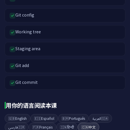
Git config
Working tree
Staging area
Git add
Git commit
用你的语言阅读本课
🇬🇧
English
🇪🇸
Español
🇧🇷
Português
العربية
🇸🇦
فارسی
🇮🇷
🇫🇷
Français
🇮🇳
हिन्दी
🇨🇳
中文