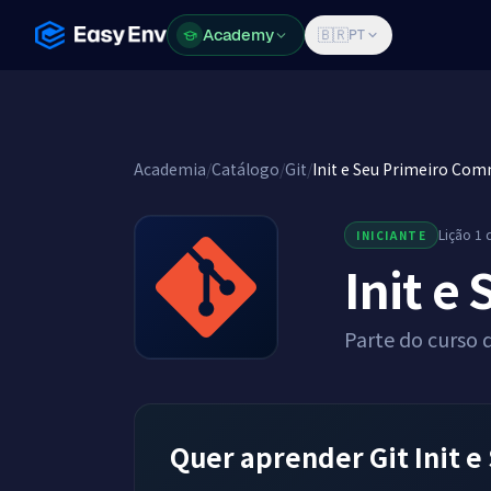
Academy
Academy
🇧🇷
PT
Academia
/
Catálogo
/
Git
/
Init e Seu Primeiro Com
Lição 1 
INICIANTE
Init e
Parte do curso d
Quer aprender Git Init 