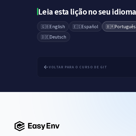
Leia esta lição no seu idiom
🇬🇧
English
🇪🇸
Español
🇧🇷
Português
🇩🇪
Deutsch
VOLTAR PARA O CURSO DE GIT