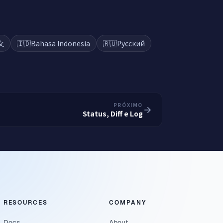
文
🇮🇩
Bahasa Indonesia
🇷🇺
Русский
PRÓXIMO
Status, Diff e Log
RESOURCES
COMPANY
Docs
About