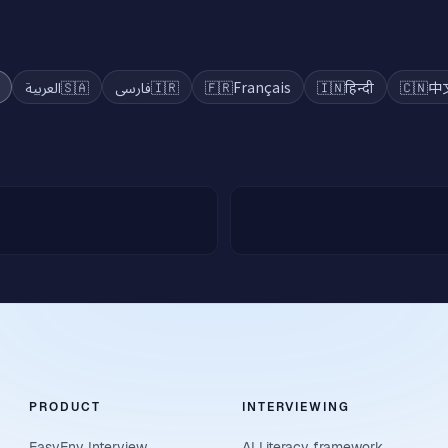
a
العربية
🇸🇦
فارسی
🇮🇷
🇫🇷
Français
🇮🇳
हिन्दी
🇨🇳
中
PRODUCT
INTERVIEWING
EasyEnv Interview
AI Literacy framework