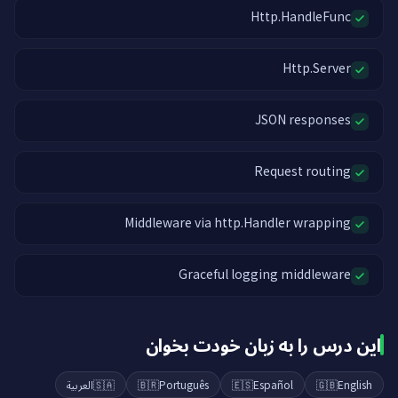
Http.HandleFunc
Http.Server
JSON responses
Request routing
Middleware via http.Handler wrapping
Graceful logging middleware
این درس را به زبان خودت بخوان
العربية
🇸🇦
🇧🇷
Português
🇪🇸
Español
🇬🇧
English