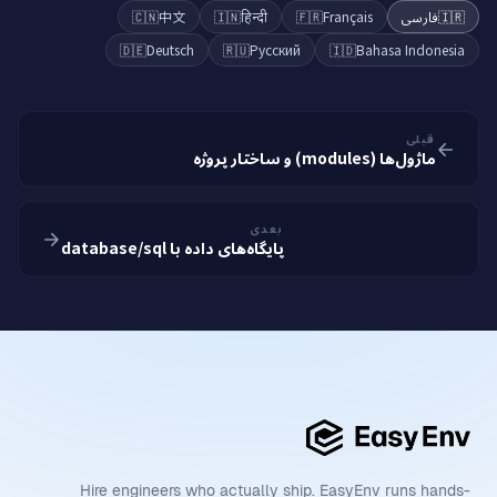
🇨🇳
中文
🇮🇳
हिन्दी
🇫🇷
Français
فارسی
🇮🇷
🇩🇪
Deutsch
🇷🇺
Русский
🇮🇩
Bahasa Indonesia
قبلی
ماژول‌ها (modules) و ساختار پروژه
بعدی
پایگاه‌های داده با database/sql
Hire engineers who actually ship. EasyEnv runs hands-