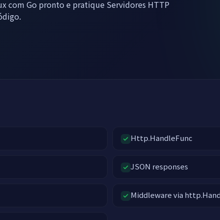
ux com Go pronto e pratique Servidores HTTP
ódigo.
Http.HandleFunc
JSON responses
Middleware via http.Han