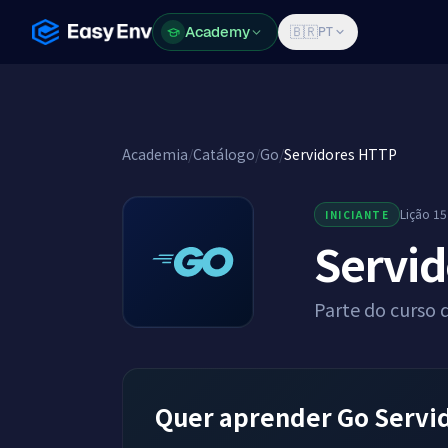
Academy
Academy
🇧🇷
PT
Academia
/
Catálogo
/
Go
/
Servidores HTTP
Lição 15
INICIANTE
Servi
Parte do curso 
Quer aprender Go Servi