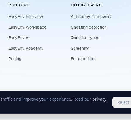
PRODUCT
INTERVIEWING
EasyEnv Interview
AI Literacy framework
EasyEnv Workspace
Cheating detection
EasyEnv AI
Question types
EasyEnv Academy
Screening
Pricing
For recruiters
e traffic and improve your experience. Read our
privacy
Reject