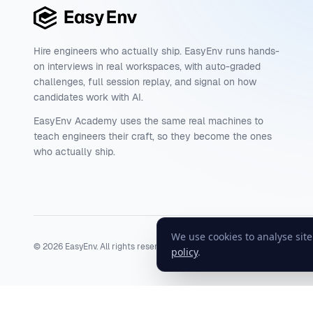
Hire engineers who actually ship. EasyEnv runs hands-
on interviews in real workspaces, with auto-graded
challenges, full session replay, and signal on how
candidates work with AI.
EasyEnv Academy uses the same real machines to
teach engineers their craft, so they become the ones
who actually ship.
We use cookies to analyse sit
©
2026
EasyEnv. All rights reserved.
Terms
·
Privacy
·
Status
policy
.