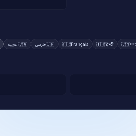
a
العربية
🇸🇦
فارسی
🇮🇷
🇫🇷
Français
🇮🇳
हिन्दी
🇨🇳
中