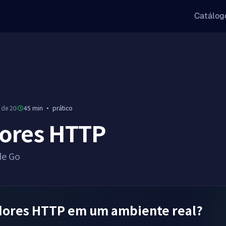
Catálog
 de 20
45 min
·
prático
dores HTTP
de Go
dores HTTP em um ambiente real?