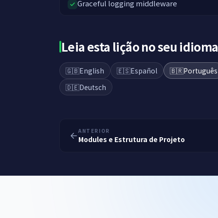
Graceful logging middleware
Leia esta lição no seu idiom
🇬🇧
English
🇪🇸
Español
🇧🇷
Português
🇩🇪
Deutsch
ANTERIOR
Modules e Estrutura de Projeto