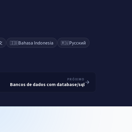
文
🇮🇩
Bahasa Indonesia
🇷🇺
Русский
PRÓXIMO
Bancos de dados com database/sql