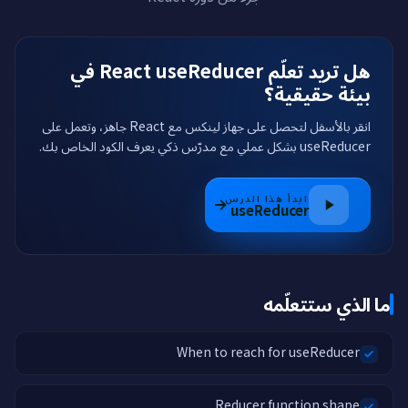
هل تريد تعلّم React useReducer في
بيئة حقيقية؟
انقر بالأسفل لتحصل على جهاز لينكس مع React جاهز، وتعمل على
useReducer بشكل عملي مع مدرّس ذكي يعرف الكود الخاص بك.
ابدأ هذا الدرس
useReducer
ما الذي ستتعلّمه
When to reach for useReducer
Reducer function shape