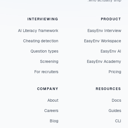
who actually ship.
INTERVIEWING
PRODUCT
AI Literacy framework
EasyEnv Interview
Cheating detection
EasyEnv Workspace
Question types
EasyEnv AI
Screening
EasyEnv Academy
For recruiters
Pricing
COMPANY
RESOURCES
About
Docs
Careers
Guides
Blog
CLI