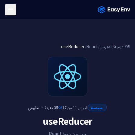
Menu
useReducer
/
React
/
الفهرس
/
الأكاديمية
تطبيقي
·
35 دقيقة
الدرس 11 من 17
متوسط
useReducer
جزء من دورة React