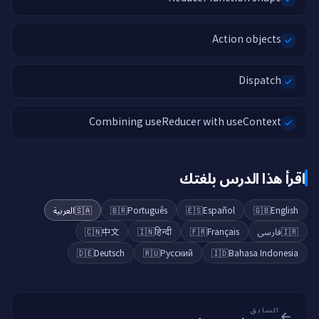
Action objects
Dispatch
Combining useReducer with useContext
اقرأ هذا الدرس بلغتك
العربية
🇸🇦
🇧🇷
Português
🇪🇸
Español
🇬🇧
English
🇨🇳
中文
🇮🇳
हिन्दी
🇫🇷
Français
فارسی
🇮🇷
🇩🇪
Deutsch
🇷🇺
Русский
🇮🇩
Bahasa Indonesia
السابق