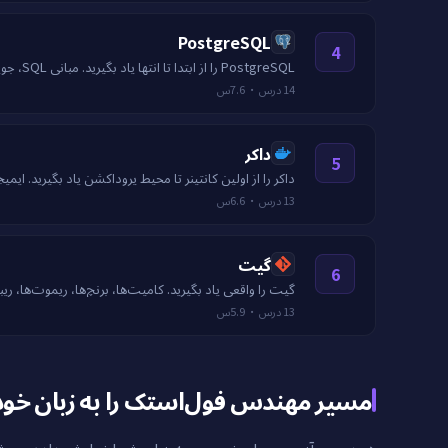
PostgreSQL
4
PostgreSQL را از ابتدا تا انتها یاد بگیرید. مبانی SQL، جوین‌ها، ایندکس‌ها، تراکنش‌ها، JSONB، EXPLAIN و طراحی اسکیما.
14
درس
·
7.6س
داکر
5
داکر را از اولین کانتینر تا محیط پروداکشن یاد بگیرید. ایمیج‌ها، شبکه، والیوم‌ها، Compose، بیلده
13
درس
·
6.6س
گیت
6
گیت را واقعی یاد بگیرید. کامیت‌ها، برنچ‌ها، ریموت‌ها، 
13
درس
·
5.9س
مسیر مهندس فول‌استک را به زبان خودت