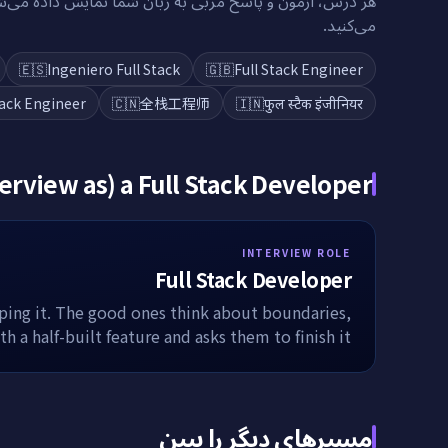
هر درس، آزمون و پاسخ مربی به زبان شما نمایش داده می‌ش
می‌کنید.
🇪🇸
Ingeniero Full Stack
🇬🇧
Full Stack Engineer
tack Engineer
🇨🇳
全栈工程师
🇮🇳
फुल स्टैक इंजीनियर
terview as) a
Full Stack Developer
INTERVIEW ROLE
Full Stack Developer
pping it. The good ones think about boundaries,
 a half-built feature and asks them to finish it.
مسیرهای دیگر را ببین