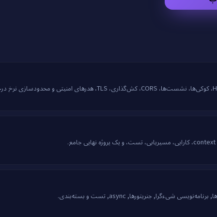
یسی شیءگرا, جنریتورها, async, تست و بسته‌بندی.