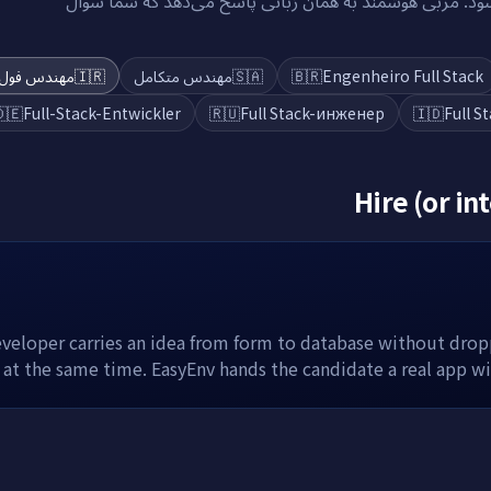
هر درس، آزمون و پاسخ مربی به زبان شما نمایش داده می‌ش
س فول‌استک
🇮🇷
مهندس متكامل
🇸🇦
🇧🇷
Engenheiro Full Stack
🇪
Full-Stack-Entwickler
🇷🇺
Full Stack-инженер
🇮🇩
Full S
Hire (or in
developer carries an idea from form to database without dro
 at the same time. EasyEnv hands the candidate a real app with