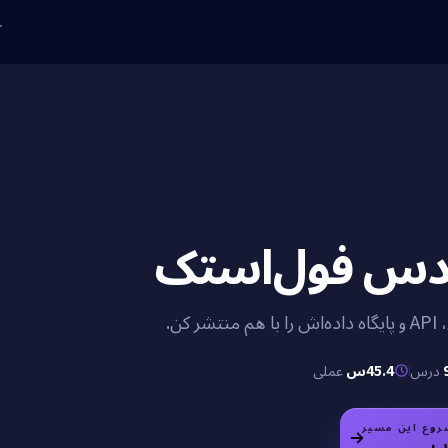
ک
دس فول‌استک
شر کن.
درس
45.4س
عملی
وع این مسیر
ب