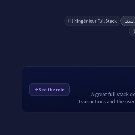
🇫🇷
Ingénieur Full Stack
مهند

See the role
A great full stack 
transactions and the user