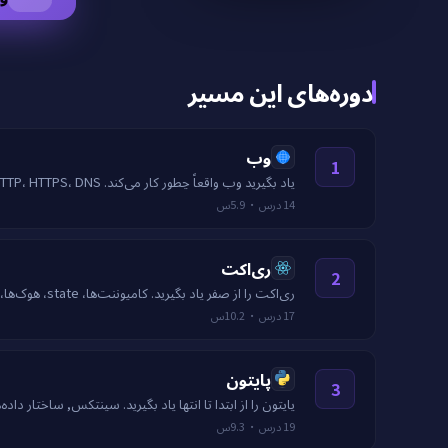
دوره‌های این مسیر
وب
1
یاد بگیرید وب واقعاً چطور کار می‌کند. HTTP، HTTPS، DNS، کوکی‌ها، نشست‌ها، CORS، کش‌گذاری، TLS، هدرهای امنیتی و محدودسازی نرخ درخواست.
14
درس
·
5.9س
ری‌اکت
2
ری‌اکت را از صفر یاد بگیرید. کامپوننت‌ها، state، هوک‌ها، context، کارایی، مسیریابی، تست، و یک پروژه نهایی جامع.
17
درس
·
10.2س
پایتون
3
پایتون را از ابتدا تا انتها یاد بگیرید. سینتکس, ساختار داده‌ها, برنامه‌نو
19
درس
·
9.3س