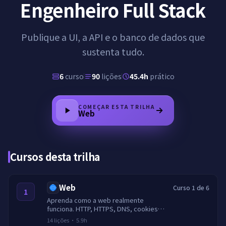
Engenheiro Full Stack
Publique a UI, a API e o banco de dados que
sustenta tudo.
6
curso
90
lições
45.4h
prático
COMEÇAR ESTA TRILHA
Web
Cursos desta trilha
Web
Curso 1 de 6
1
Aprenda como a web realmente
funciona. HTTP, HTTPS, DNS, cookies,
sessoes, CORS, cache, TLS,
14
lições
·
5.9h
cabecalhos de seguranca e limitacao