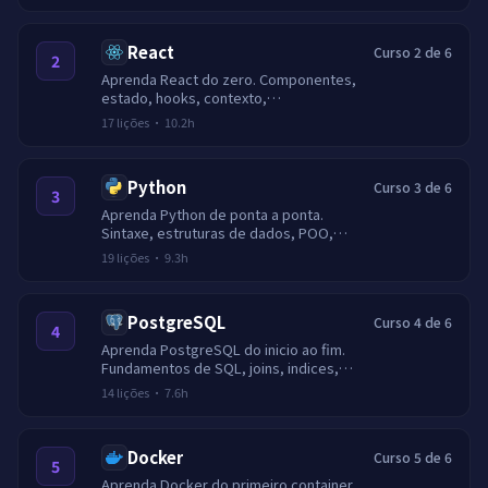
de taxa.
React
Curso 2 de 6
2
Aprenda React do zero. Componentes,
estado, hooks, contexto,
desempenho, roteamento, testes e
17
lições
·
10.2h
um projeto final.
Python
Curso 3 de 6
3
Aprenda Python de ponta a ponta.
Sintaxe, estruturas de dados, POO,
geradores, async, testes e
19
lições
·
9.3h
empacotamento.
PostgreSQL
Curso 4 de 6
4
Aprenda PostgreSQL do inicio ao fim.
Fundamentos de SQL, joins, indices,
transacoes, JSONB, EXPLAIN e design
14
lições
·
7.6h
de schema.
Docker
Curso 5 de 6
5
Aprenda Docker do primeiro container