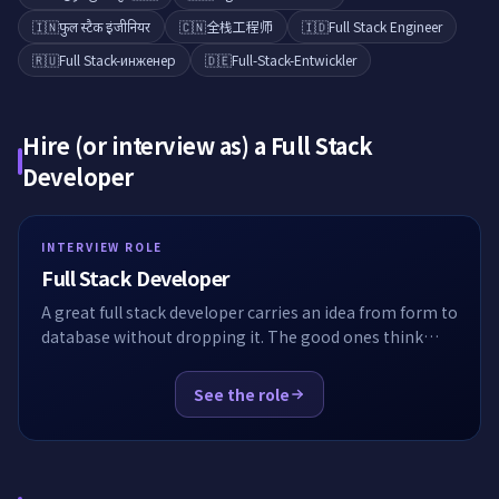
🇮🇳
फुल स्टैक इंजीनियर
🇨🇳
全栈工程师
🇮🇩
Full Stack Engineer
🇷🇺
Full Stack-инженер
🇩🇪
Full-Stack-Entwickler
Hire (or interview as) a
Full Stack
Developer
INTERVIEW ROLE
Full Stack Developer
A great full stack developer carries an idea from form to
database without dropping it. The good ones think
about boundaries, transactions and the user at the
same time. EasyEnv hands the candidate a real app
See the role
with a half-built feature and asks them to finish it.