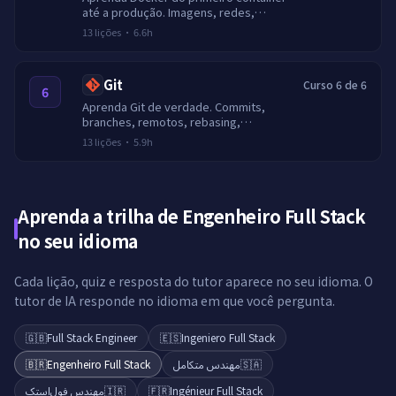
até a produção. Imagens, redes,
volumes, Compose, builds multi-stage
13
lições
·
6.6h
e registries seguros.
Git
Curso 6 de 6
6
Aprenda Git de verdade. Commits,
branches, remotos, rebasing,
resolução de conflitos, recuperação e
13
lições
·
5.9h
fluxos de trabalho com pull requests.
Aprenda a trilha de Engenheiro Full Stack
no seu idioma
Cada lição, quiz e resposta do tutor aparece no seu idioma. O
tutor de IA responde no idioma em que você pergunta.
🇬🇧
Full Stack Engineer
🇪🇸
Ingeniero Full Stack
🇧🇷
Engenheiro Full Stack
مهندس متكامل
🇸🇦
مهندس فول‌استک
🇮🇷
🇫🇷
Ingénieur Full Stack